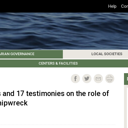
Top
Help
Con
Header
Menu
ARIAN GOVERNANCE
LOCAL SOCIETIES
K INSTITUTIONS
HIVE
SAMOS SOCIETY
CENTERS & FACILITIES
FOREIGN INSTITUTIONS
UPDATES
KOS SOCIETY
TO
B
 and 17 testimonies on the role of
shipwreck