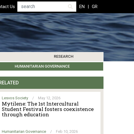
Search
tact Us
EN
GR
RESEARCH
PICS
IBLIOGRAPHY
LEROS SOCIETY
HUMANITARIAN GOVERNANCE
RESEARCH UPDATES
OTHER ISLANDS
EVENTS
RELATED
Lesvos Society
/
May 12, 2026
Mytilene: The 1st Intercultural
Student Festival fosters coexistence
through education
Humanitarian Governance
/
Feb 10, 2026