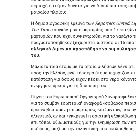
περιοχή ό,τι ήταν δυνατό για να διασώσει τους επι
μοιραίου πλοίου;
Η δημοσιογραφική έρευνα των
Reporters United, Li
The Times
συγκέντρωσε μαρτυρίες από 17 επιζών
μαρτυριών που έχει συγκεντρωθεί για το ναυάγιο τ
πραγματοποιήθηκαν ξεχωριστά, ωστόσο οι 16 από 
ελληνικό Λιμενικό προσπάθησε να ρυμουλκήσε
του
.
Μάλιστα τρία άτομα με τα οποία μιλήσαμε λένε ότι
προς την Ελλάδα, ενώ τέσσερα άτομα ισχυρίζονται
κατάσταση για όσους είχαν πέσει στο νερό κάνοντ
ενεργήσει άμεσα για τη διάσωσή του.
Πηγές του Ευρωπαϊκού Οργανισμού Συνοριοφυλακής
για το συμβάν εσωτερική αναφορά «σοβαρού περισ
έρευνα βασισμένη σε μαρτυρίες επιζώντων, που α
αλιευτικό, αν και «εκκρεμεί η οριστική εξακρίβωσ
επί τόπου αξιωματικούς για την ενημέρωση των επ
σκάφους, μαζί με την ταλάντωση που ακολούθησε, 