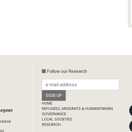
Follow our Research
Footer
HOME
REFUGEES, MIGRANTS & HUMANITARIAN
 Aegean
GOVERNANCE
LOCAL SOCIETIES
Greece
RESEARCH
330