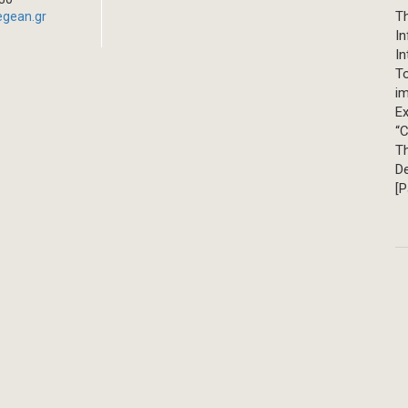
Th
egean.gr
In
In
T
im
Ex
“C
T
D
[