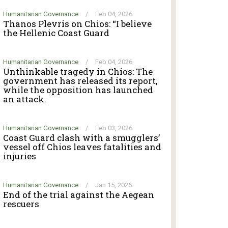
Humanitarian Governance
/
Feb 04, 2026
Thanos Plevris on Chios: “I believe
the Hellenic Coast Guard
Humanitarian Governance
/
Feb 04, 2026
Unthinkable tragedy in Chios: The
government has released its report,
while the opposition has launched
an attack.
Humanitarian Governance
/
Feb 03, 2026
Coast Guard clash with a smugglers’
vessel off Chios leaves fatalities and
injuries
Humanitarian Governance
/
Jan 15, 2026
End of the trial against the Aegean
rescuers