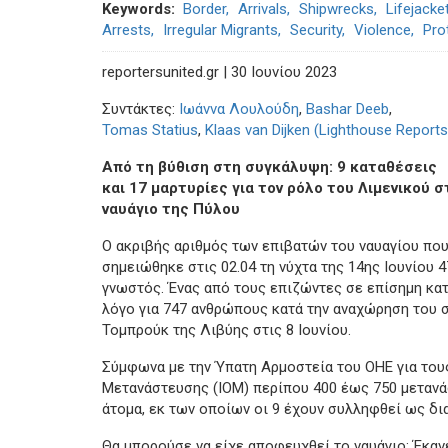
Keywords
Border
Arrivals
Shipwrecks
Lifejacke
Arrests
Irregular Migrants
Security
Violence
Pro
reportersunited.gr | 30 Ιουνίου 2023
Συντάκτες:
Ιωάννα Λουλούδη
,
Bashar Deeb
,
Tomas Statius
,
Klaas van Dijken (Lighthouse Reports
Από τη βύθιση στη συγκάλυψη: 9 καταθέσεις
και 17 μαρτυρίες για τον ρόλο του Λιμενικού σ
ναυάγιο της Πύλου
Ο ακριβής αριθμός των επιβατών του ναυαγίου πο
σημειώθηκε στις 02.04 τη νύχτα της 14ης Ιουνίου 4
γνωστός. Ένας από τους επιζώντες σε επίσημη κα
λόγο για 747 ανθρώπους κατά την αναχώρηση του 
Τομπρούκ της Λιβύης στις 8 Ιουνίου.
Σύμφωνα με την Ύπατη Αρμοστεία του ΟΗΕ για του
Μετανάστευσης (IOM) περίπου 400 έως 750 μετανά
άτομα, εκ των οποίων οι 9 έχουν συλληφθεί ως δι
Θα μπορούσε να είχε αποφευχθεί το ναυάγιο; Έκα