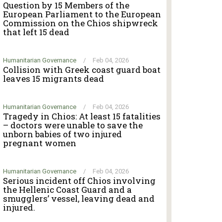
Question by 15 Members of the
European Parliament to the European
Commission on the Chios shipwreck
that left 15 dead
Humanitarian Governance
/
Feb 04, 2026
Collision with Greek coast guard boat
leaves 15 migrants dead
Humanitarian Governance
/
Feb 04, 2026
Tragedy in Chios: At least 15 fatalities
– doctors were unable to save the
unborn babies of two injured
pregnant women
Humanitarian Governance
/
Feb 04, 2026
Serious incident off Chios involving
the Hellenic Coast Guard and a
smugglers’ vessel, leaving dead and
injured.