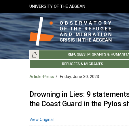
Skip
UNIVERSITY OF THE AEGEAN
to
main
content
Main
REFUGEES, MIGRANTS & HUMANIT
navigation
LESVOS SOCIETY
UNIVERSITY OF THE AEGEAN
ABOUT
REFUGEES & MIGRANTS
CHIOS SOCIETY
GREE
ARC
Article-Press
Friday, June 30, 2023
Drowning in Lies: 9 statements
the Coast Guard in the Pylos 
View Original