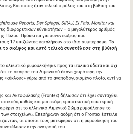
βάτες; Και ποιος ήταν τελικά ο ρόλος του στη βύθιση του
ghthouse Reports, Der Spiegel, SIRAJ, El Pais, Monitor και
τες διαφορετικών εθνικοτήτων – ο μεγαλύτερος αριθμός
ης Πύλου. Πρόκειται για συνεντεύξεις που
τους 17 επιζώντες καταλήγουν στο ίδιο συμπέρασμα:
Το
ι το σκάφος και αυτό τελικά συνετέλεσε στη βύθισή
 το αλιευτικό ρυμουλκήθηκε προς τα ιταλικά ύδατα και όχι
 ότι το σκάφος του Λιμενικού έκανε χειρότερη την
ας «κύκλους» γύρω από το αναποδογυρισμένο πλοίο, αντί να
 και Ακτοφυλακής (Frontex) δήλωσαν ότι έχει συνταχθεί
τατικού», καθώς και μια ακόμη εμπιστευτική εσωτερική
ναφέρει ότι το ελληνικό Λιμενικό Σώμα ρυμούλκησε το
η των στοιχείων». Επεσήμαναν ακόμη ότι ο Frontex έστειλε
ιζώντων, οι οποίοι τους μετέφεραν ότι η ρυμούλκηση του
συνετέλεσαν στην ανατροπή του.