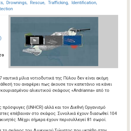
ts
Drownings
Rescue
Trafficking
Identification
tection
)
το
υ
7 ναυτικά μίλια νοτιοδυτικά της Πύλου δεν είναι ακόμη
τάθεσή του αναφέρει πως άκουσε τον καπετάνιο να κάνει
σκουριασμένου αλιευτικού σκάφους «Andrianna» από το
ς πρόσφυγες (UNHCR) αλλά και τον Διεθνή Οργανισμό
στες επέβαιναν στο σκάφος. Συνολικά έχουν διασωθεί 104
ακινητές. Μέχρι σήμερα έχουν περισυλλεγεί 81 σωροί.
νε το σκάφος του Λιμενικού Σώματος που μετέβη στην