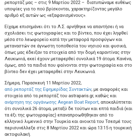
ρεπορτάζ μας – στις 9 Μαρτίου 2022 – διατυπώναμε ευθέως
υποψίες για το πού βρίσκονται, χαρακτηρίζοντας μεγάλο
αριθμό εξ αυτών ως «εξαφανισμένους».
Είχαμε επισημάνει ότι το Λ.Σ. αρνήθηκε να απαντήσει ή να
σχολιάσει τις φωτογραφίες και το βίντεο, που έχει ληφθεί
μέσα στο λεωφορείο κατά την μεταφορά προσφύγων και
μεταναστών σε άγνωστη τοποθεσία του νησιού και φυσικά,
όπως μας έδειξαν τα στοιχεία από την δομή καραντίνας στην
Λευκωνιά, εκεί έχουν μεταφερθεί συνολικά 19 άτομα. Κανένα,
όμως, από τα παιδιά που φαίνονται στην φωτογραφία και στο
βίντεο δεν έχει μεταφερθεί στην Λευκωνιά.
Σήμερα, Παρασκευή 11 Μαρτίου 2022,
από ρεπορτάζ της Εφημερίδας Συντακτών
, με αναφορές και
στοιχεία από τα ρεπορτάζ του astraparis.gr, καθώς και
ανάρτηση της οργάνωσης Aegean Boat Report
, αποκαλύπτεται
ότι συνολικά 26 άτομα, μεταξύ δε τούτων και επτά παιδιά (και
τα έξι της φωτογραφίας) επαναπροωθήθηκαν από το
ελληνικό λιμενικό στην Τουρκία και ανοικτά του Τσεσμέ τους
περισυνέλλεξε στις 8 Μαρτίου 2022 και ώρα 13:15 η τουρκική
ακτοφυλακή.