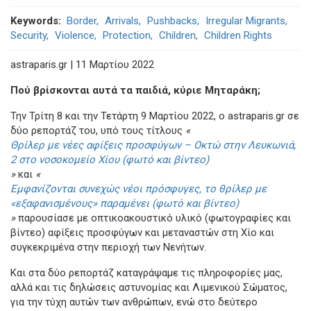
Keywords
Border
Arrivals
Pushbacks
Irregular Migrants
Security
Violence
Protection
Children
Children Rights
astraparis.gr | 11 Μαρτίου 2022
Πού βρίσκονται αυτά τα παιδιά, κύριε Μηταράκη;
Την Τρίτη 8 και την Τετάρτη 9 Μαρτίου 2022, ο astraparis.gr σε
δύο ρεπορτάζ του, υπό τους τίτλους
«
Θρίλερ με νέες αφίξεις προσφύγων – Οκτώ στην Λευκωνιά,
2 στο νοσοκομείο Χίου (φωτό και βίντεο)
»
και
«
Εμφανίζονται συνεχώς νέοι πρόσφυγες, το θρίλερ με
«εξαφανισμένους» παραμένει (φωτό και βίντεο)
»
παρουσίασε με οπτικοακουστικό υλικό (φωτογραφίες και
βίντεο) αφίξεις προσφύγων και μεταναστών στη Χίο και
συγκεκριμένα στην περιοχή των Νενήτων.
Και στα δύο ρεπορτάζ καταγράψαμε τις πληροφορίες μας,
αλλά και τις δηλώσεις αστυνομίας και Λιμενικού Σώματος,
για την τύχη αυτών των ανθρώπων, ενώ στο δεύτερο