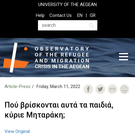
Skip
UNIVERSITY OF THE AEGEAN
to
Top
Help
Contact Us
EN
GR
main
Header
content
Menu
Search
Article-Press
Friday, March 11, 2022
Πού βρίσκονται αυτά τα παιδιά,
κύριε Μηταράκη;
View Original