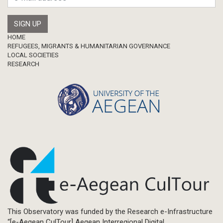
Footer
HOME
REFUGEES, MIGRANTS & HUMANITARIAN GOVERNANCE
LOCAL SOCIETIES
RESEARCH
This Observatory was funded by the Research e-Infrastructure
“[e-Aegean CulTour] Aegean Interregional Digital