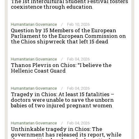
The 1st Intercultural Student Festival fosters
coexistence through education
Humanitarian Governance
/
Feb 10, 2026
Question by 15 Members of the European
Parliament to the European Commission on
the Chios shipwreck that left 15 dead
Humanitarian Governance
/
Feb 04, 2026
Thanos Plevris on Chios: “I believe the
Hellenic Coast Guard
Humanitarian Governance
/
Feb 04, 2026
Tragedy in Chios: At least 15 fatalities –
doctors were unable to save the unborn
babies of two injured pregnant women
Humanitarian Governance
/
Feb 04, 2026
Unthinkable tragedy in Chios: The
government has released its report, while