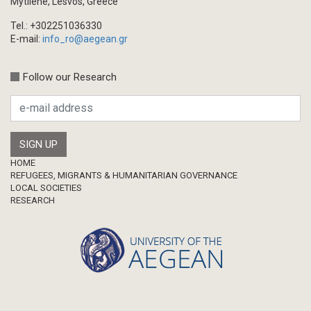
Mytilene, Lesvos, Greece
Tel.: +302251036330
E-mail:
info_ro@aegean.gr
Follow our Research
Footer
HOME
REFUGEES, MIGRANTS & HUMANITARIAN GOVERNANCE
LOCAL SOCIETIES
RESEARCH