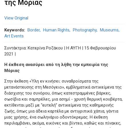
της Μόριας
View Original
Keywords
Border
Human Rights
Photography
Museums
Art Events
Συντάκτρια: Κατερίνα Ροζάκου | Η ΑΥΓΗ | 15 Φεβρουαρίου
2021 |
Η έκθεση ανασύρει από τη λήθη την εμπειρία της
Μόριας
Στην έκθεση «Ύλη εν κινήσει: συναθροίσματα της
μετανάστευσης στη Μεσόγειο», εμβληματικά αντικείμενα της
διάσχισης του συνόρου, όπως κατεστραμμένες βάρκες,
σωσίβια και σαμπρέλες, μια ασημί - χρυσή θερμική κουβέρτα,
εκτίθενται μαζί με “ευτελή” αντικείμενα της καθημερινής
ζωής, όπως μια άδεια καρτέλα με αντιγριπικά χάπια, γάντια
μιας χρήσης, ένα σωληνάριο οδοντόκρεμας. Η έκθεση
περιλαμβάνει, ακόμα, εικόνες και βίντεο, καθώς και πίνακες,