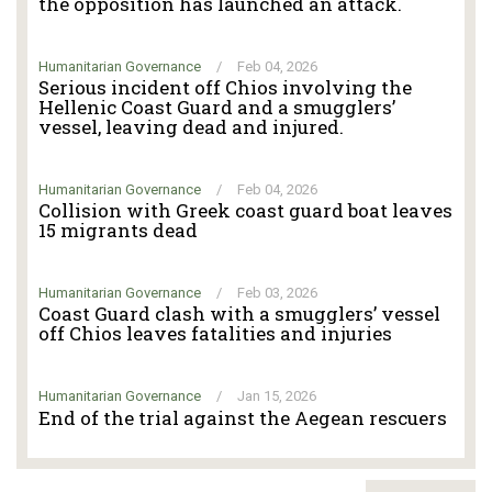
the opposition has launched an attack.
Humanitarian Governance
/
Feb 04, 2026
Serious incident off Chios involving the
Hellenic Coast Guard and a smugglers’
vessel, leaving dead and injured.
Humanitarian Governance
/
Feb 04, 2026
Collision with Greek coast guard boat leaves
15 migrants dead
Humanitarian Governance
/
Feb 03, 2026
Coast Guard clash with a smugglers’ vessel
off Chios leaves fatalities and injuries
Humanitarian Governance
/
Jan 15, 2026
End of the trial against the Aegean rescuers