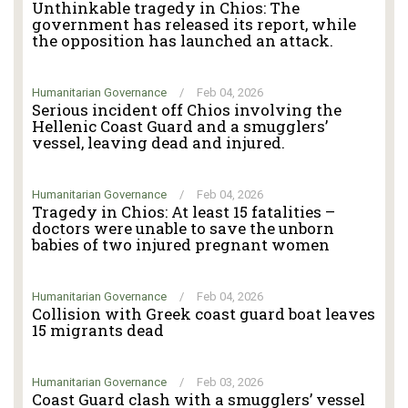
Unthinkable tragedy in Chios: The
government has released its report, while
the opposition has launched an attack.
Humanitarian Governance
/
Feb 04, 2026
Serious incident off Chios involving the
Hellenic Coast Guard and a smugglers’
vessel, leaving dead and injured.
Humanitarian Governance
/
Feb 04, 2026
Tragedy in Chios: At least 15 fatalities –
doctors were unable to save the unborn
babies of two injured pregnant women
Humanitarian Governance
/
Feb 04, 2026
Collision with Greek coast guard boat leaves
15 migrants dead
Humanitarian Governance
/
Feb 03, 2026
Coast Guard clash with a smugglers’ vessel