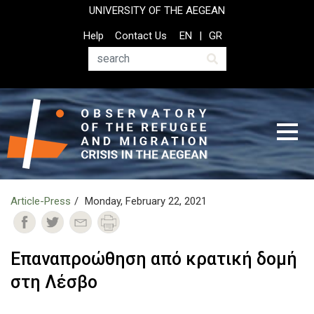
Skip
UNIVERSITY OF THE AEGEAN
to
Top
Help
Contact Us
EN
GR
main
Header
content
Menu
Search
Article-Press
Monday, February 22, 2021
Επαναπροώθηση από κρατική δομή
στη Λέσβο