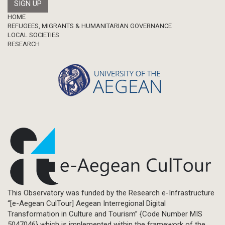
Footer
HOME
REFUGEES, MIGRANTS & HUMANITARIAN GOVERNANCE
LOCAL SOCIETIES
RESEARCH
This Observatory was funded by the Research e-Infrastructure
“[e-Aegean CulTour] Aegean Interregional Digital
Transformation in Culture and Tourism” {Code Number MIS
5047046} which is implemented within the framework of the