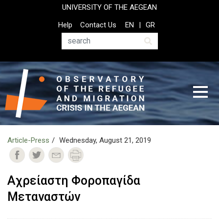
Skip
UNIVERSITY OF THE AEGEAN
to
Top
Help
Contact Us
EN
GR
main
Header
content
Menu
Search
Article-Press
Wednesday, August 21, 2019
Αχρείαστη Φοροπαγίδα
Μεταναστών