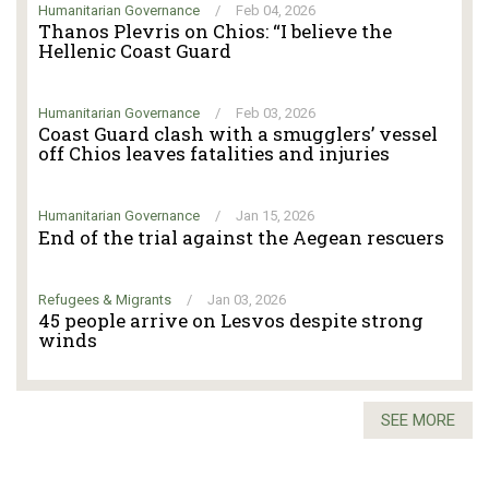
Humanitarian Governance
/
Feb 04, 2026
Thanos Plevris on Chios: “I believe the
Hellenic Coast Guard
Humanitarian Governance
/
Feb 03, 2026
Coast Guard clash with a smugglers’ vessel
off Chios leaves fatalities and injuries
Humanitarian Governance
/
Jan 15, 2026
End of the trial against the Aegean rescuers
Refugees & Migrants
/
Jan 03, 2026
45 people arrive on Lesvos despite strong
winds
SEE MORE