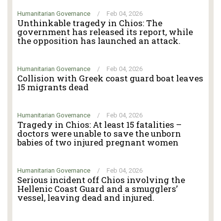
Humanitarian Governance
/
Feb 04, 2026
Unthinkable tragedy in Chios: The
government has released its report, while
the opposition has launched an attack.
Humanitarian Governance
/
Feb 04, 2026
Collision with Greek coast guard boat leaves
15 migrants dead
Humanitarian Governance
/
Feb 04, 2026
Tragedy in Chios: At least 15 fatalities –
doctors were unable to save the unborn
babies of two injured pregnant women
Humanitarian Governance
/
Feb 04, 2026
Serious incident off Chios involving the
Hellenic Coast Guard and a smugglers’
vessel, leaving dead and injured.