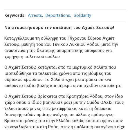
Keywords
Arrests
Deportations
Solidarity
Να σταματήσουμε την απέλαση του Αχμέτ Σατούφ!
Καταγγέλλουμε τη σύλληψη του 19χρονου Σύριου Αχμέτ
Σατούφ, μαθητή του 2ου Γενικού Λυκείου Ρόδου, μετά την
ανακοίνωση της δεύτερης απορριπτικής απόφασης για
χορήγηση πολιτικού ασύλου.
Ο Αχμέτ Σατούφ κατάγεται από το μαρτυρικό Χαλέπι που
ισοπεδώθηκε τα τελευταία χρόνια από τις βόμβες του
συριακού εμφύλιου. Το Χαλέπι έχει μετατραπεί σε ένα
απέραντο πεδίο βολής και σήμερα είναι σχεδόν ακατοίκητο.
Ο Αχμέτ Σατούφ βρίσκεται στα Κρατητήρια Ρόδου, στον ίδιο
χώρο όπου ο ίδιος βοηθούσε μαζί με την Ομάδα ΟΑΣΙΣ, τους
τελευταίους μήνες στις μεταφράσεις κατά τη διάρκεια
διανομής ειδών πρώτης ανάγκης σε άλλους πρόσφυγες.
Βρίσκεται μόνος του στην Ελλάδα καθώς κάποιοι φρόντισαν
να «εγκλωβιστεί» στη Ρόδο, όταν η υπόλοιπη οικογένεια είχε