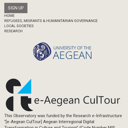
Footer
HOME
REFUGEES, MIGRANTS & HUMANITARIAN GOVERNANCE
LOCAL SOCIETIES
RESEARCH
This Observatory was funded by the Research e-Infrastructure
“[e-Aegean CulTour] Aegean Interregional Digital
Transformation in Culture and Tourism” {Code Number MIS