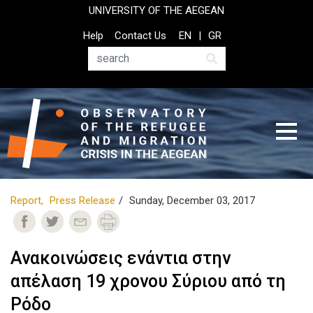
Skip
UNIVERSITY OF THE AEGEAN
to
Top
Help
Contact Us
EN
GR
main
Header
content
Menu
Search
Report
Press Release
Sunday, December 03, 2017
Ανακοινώσεις ενάντια στην
απέλαση 19 χρονου Σύριου από τη
Ρόδο