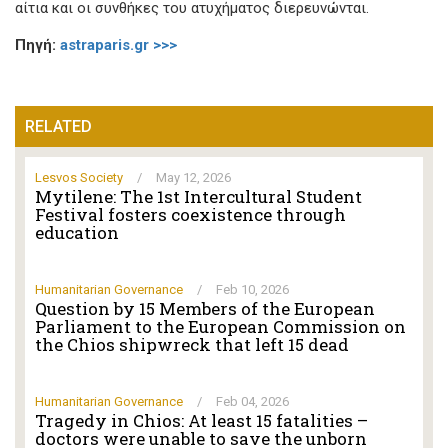
αίτια και οι συνθήκες του ατυχήματος διερευνώνται.
Πηγή:
astraparis.gr >>>
RELATED
Lesvos Society
/
May 12, 2026
Mytilene: The 1st Intercultural Student
Festival fosters coexistence through
education
Humanitarian Governance
/
Feb 10, 2026
Question by 15 Members of the European
Parliament to the European Commission on
the Chios shipwreck that left 15 dead
Humanitarian Governance
/
Feb 04, 2026
Tragedy in Chios: At least 15 fatalities –
doctors were unable to save the unborn