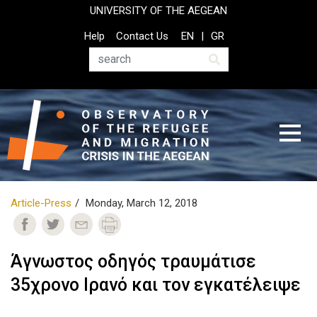
Skip
UNIVERSITY OF THE AEGEAN
to
Top
Help
Contact Us
EN
GR
main
Header
content
Menu
Search
Article-Press
Monday, March 12, 2018
Άγνωστος οδηγός τραυμάτισε
35χρονο Ιρανό και τον εγκατέλειψε