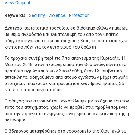
View Original
Keywords
Security
Violence
Protection
Δεύτερο περιστατικό τροχαίου, σε διάστημα ολίγων ημερών,
με θύμα αλλοδαπό και εγκατάλειψή του από τον υπαίτιο
οδηγό κατέγραψε το τμήμα τροχαίας Χίου, το οποίο και έχει
κινητοποιηθεί για τον εντοπισμό του δράστη.
Το τροχαίο συνέβη περί τις 7 το απόγευμα της Κυριακής, 11
Μαρτίου 2018, στον περιφερειακό των Θυμιανών, κοντά στο
πρατήριο υγρών καυσίμων Σκουλούδη, όταν Ι.Χ. επιβατικό
αυτοκίνητο, οδηγούμενο από άτομο αγνώστων μέχρι στιγμής
στοιχείων, παρέσυρε και τραυμάτισε έναν Ιρανό ηλικίας 35
ετών, ο οποίος περπατούσε.
Ο οδηγός του αυτοκινήτου, εγκατέλειψε με το όχημά του τον
τόπο του ατυχήματος, χωρίς να προβεί στις προβλεπόμενες
από την νομοθεσία ενέργειες, αναφέρει σε ανακοίνωσή της η
αστυνομία.
Ο 35χρονος μεταφέρθηκε στο νοσοκομείο της Χίου, ενώ τα