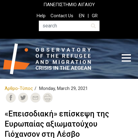
Skip
ΠΑΝΕΠΙΣΤΗΜΙΟ ΑΙΓΑΙΟΥ
to
Top
Help
Contact Us
EN
GR
main
Header
content
Menu
Search
Άρθρο-Τύπος
Monday, March 29, 2021
«Επεισοδιακή» επίσκεψη της
Ευρωπαίας αξιωματούχου
Γιόχανσον στη Λέσβο