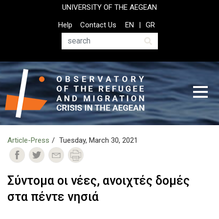
Skip
UNIVERSITY OF THE AEGEAN
to
Top
Help
Contact Us
EN
GR
main
Header
content
Menu
Search
Article-Press
Tuesday, March 30, 2021
Σύντομα οι νέες, ανοιχτές δομές
στα πέντε νησιά