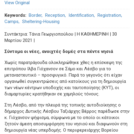
View Original
Keywords
Border
Reception
Identification
Registration
Camps
Sheltering-Housing
Συντάκτρια: Τάνια Γεωργιοπούλου | Η ΚΑΘΗΜΕΡΙΝΗ | 30
Μαρτίου 2021 |
Σύντομα οι νέες, ανοιχτές δομές στα πέντε νησιά
Χωρίς παρατράγουδα ολοκληρώθηκε χθες η επίσκεψη της
επιτρόπου Ιλβα Γιόχανσον σε Σάμο και Λέσβο για το
μεταναστευτικό – προσφυγικό. Παρά το γεγονός ότι είχαν
οργανωθεί συγκεντρώσεις από κατοίκους για τη δημιουργία
των νέων κέντρων υποδοχής και ταυτοποίησης (ΚΥΤ), οι
διαμαρτυρίες κρατήθηκαν σε χαμηλούς τόνους.
Στη Λέσβο, από την πλευρά της τοπικής αυτοδιοίκησης ο
δήμαρχος Δυτικής Λέσβου Ταξιάρχης Βέρρος παρέδωσε στην
κ. Γιόχανσον ψήφισμα, σύμφωνα με το οποίο οι κάτοικοι
ζητούν άμεση αποσυμφόρηση του νησιού και διαφωνούν στη
δημιουργία νέας υπερδομής. Ο περιφερειάρχης Βορείου