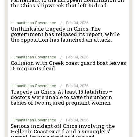
the Chios shipwreck that left 15 dead
Humanitarian Governance
/
Feb 04, 2026
Unthinkable tragedy in Chios: The
government has released its report, while
the opposition has launched an attack.
Humanitarian Governance
/
Feb 04, 2026
Collision with Greek coast guard boat leaves
15 migrants dead
Humanitarian Governance
/
Feb 04, 2026
Tragedy in Chios: At least 15 fatalities –
doctors were unable to save the unborn
babies of two injured pregnant women
Humanitarian Governance
/
Feb 04, 2026
Serious incident off Chios involving the
Hellenic Coast Guard and a smugglers’
vessel, leaving dead and injured.