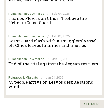
Humanitarian Governance
/
Feb 04, 2026
Thanos Plevris on Chios: “I believe the
Hellenic Coast Guard
Humanitarian Governance
/
Feb 03, 2026
Coast Guard clash with a smugglers’ vessel
off Chios leaves fatalities and injuries
Humanitarian Governance
/
Jan 15, 2026
End of the trial against the Aegean rescuers
Refugees & Migrants
/
Jan 03, 2026
45 people arrive on Lesvos despite strong
winds
SEE MORE