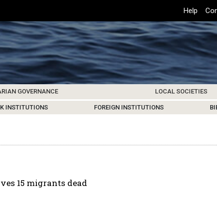
Top
Help
Con
Header
Menu
ARIAN GOVERNANCE
LOCAL SOCIETIES
K INSTITUTIONS
HIVE
SAMOS SOCIETY
CENTERS & FACILITIES
FOREIGN INSTITUTIONS
UPDATES
KOS SOCIETY
TO
B
aves 15 migrants dead