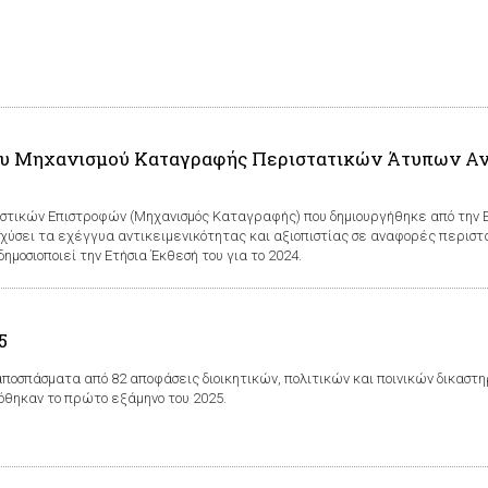
του Μηχανισμού Καταγραφής Περιστατικών Άτυπων Α
ικών Επιστροφών (Μηχανισμός Καταγραφής) που δημιουργήθηκε από την Ε
σχύσει τα εχέγγυα αντικειμενικότητας και αξιοπιστίας σε αναφορές περισ
μοσιοποιεί την Ετήσια Έκθεσή του για το 2024.
5
αποσπάσματα από 82 αποφάσεις διοικητικών, πολιτικών και ποινικών δικασ
όθηκαν το πρώτο εξάμηνο του 2025.