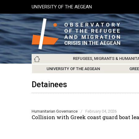
Skip
UNIVERSITY OF THE AEGEAN
to
main
content
Main
REFUGEES, MIGRANTS & HUMANIT
navigation
LESVOS SOCIETY
UNIVERSITY OF THE AEGEAN
ABOUT
REFUGEES & MIGRANTS
CHIOS SOCIETY
GREE
ARC
Detainees
Humanitarian Governance
/
February 04, 2026
Collision with Greek coast guard boat le