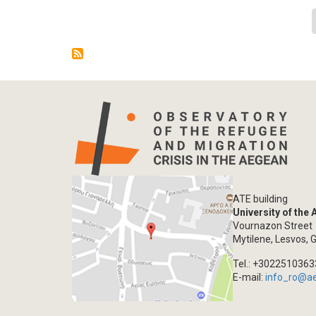
Pagination
ATE building
University of the
Vournazon Street
Mytilene, Lesvos, 
Tel.: +302251036
E-mail:
info_ro@a