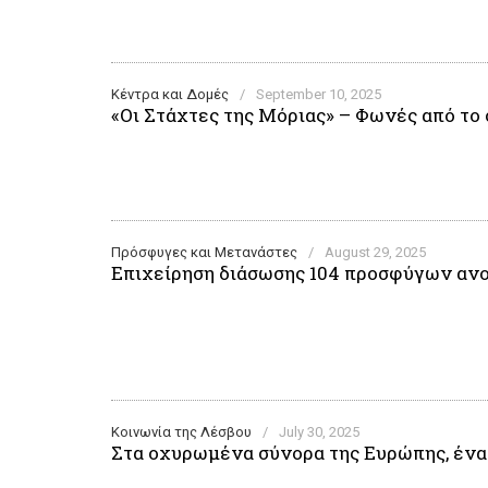
Κέντρα και Δομές
/
September 10, 2025
«Οι Στάχτες της Μόριας» – Φωνές από τ
Πρόσφυγες και Μετανάστες
/
August 29, 2025
Επιχείρηση διάσωσης 104 προσφύγων ανοι
Κοινωνία της Λέσβου
/
July 30, 2025
Στα οχυρωμένα σύνορα της Ευρώπης, ένα