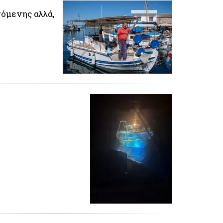
γόμενης αλλά,