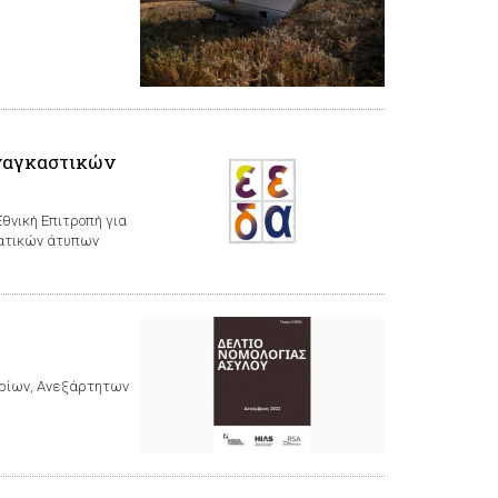
ναγκαστικών
θνική Επιτροπή για
τατικών άτυπων
τηρίων, Ανεξάρτητων