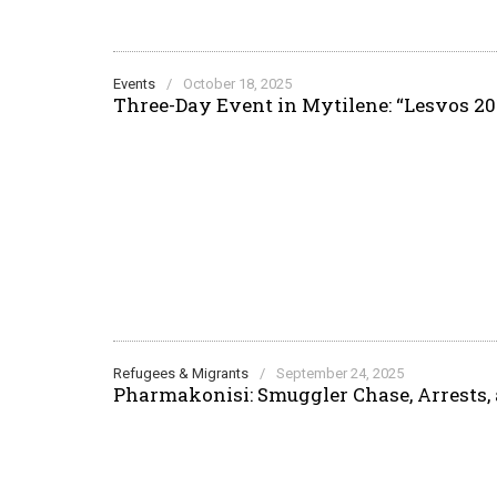
Events
/
October 18, 2025
Three-Day Event in Mytilene: “Lesvos 201
Refugees & Migrants
/
September 24, 2025
Pharmakonisi: Smuggler Chase, Arrests, 