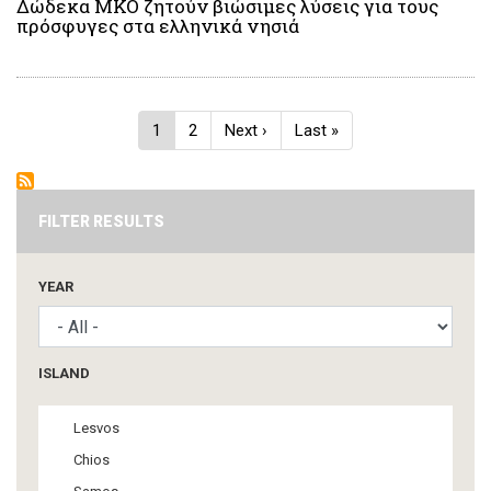
Δώδεκα ΜΚΟ ζητούν βιώσιμες λύσεις για τους
πρόσφυγες στα ελληνικά νησιά
Pagination
Current
1
Page
2
Next
Next ›
Last
Last »
page
page
page
FILTER RESULTS
YEAR
ISLAND
Lesvos
Chios