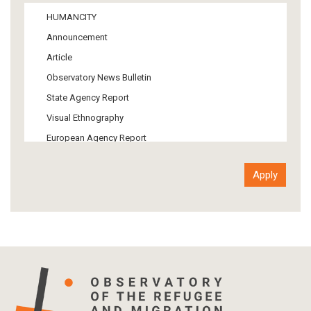
Media
HUMANCITY
Institutional Arrangements
Announcement
Support of Refugees and Migrants
Article
Material Culture
Observatory News Bulletin
Art
State Agency Report
Visual Ethnography
European Agency Report
Ιnter-Govermental Organization Report
International Organization Report
Report
Article-Press
Press Release
Statistics
Info-graphic
Map