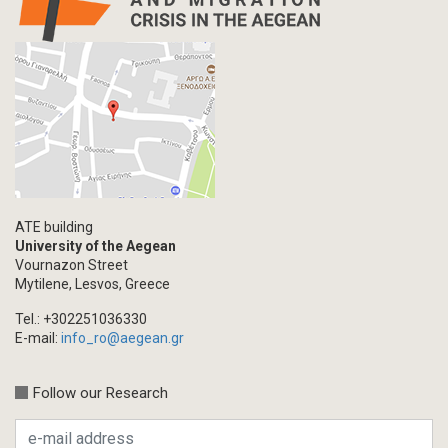
Letter
Interview
Primal Material
Photography
Events
Blogpost
Multimedia
Academic Journal Article
ATE building
Academic Journal Issue
University of the Aegean
Vournazon Street
Book/Monograph
Mytilene, Lesvos, Greece
Edited Volume
Tel.: +302251036330
Chapter in Collected Volume
E-mail:
info_ro@aegean.gr
Conference-Event
Calls
Follow our Research
Research Publication
Master Thesis