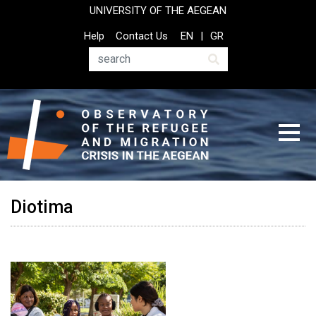
Skip
UNIVERSITY OF THE AEGEAN
to
Top
Help
Contact Us
EN
GR
main
Header
content
Menu
Search
Diotima