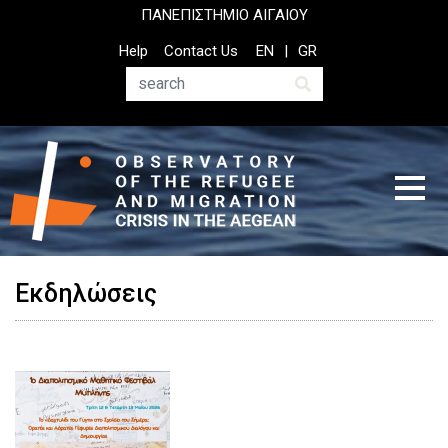
Skip
ΠΑΝΕΠΙΣΤΗΜΙΟ ΑΙΓΑΙΟΥ
to
Top
Help
Contact Us
EN
GR
main
Header
content
Menu
Search
Εκδηλώσεις