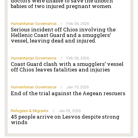
doctors were unable to save the unborn
babies of two injured pregnant women
Humanitarian Governance
/
Feb 04, 2026
Serious incident off Chios involving the
Hellenic Coast Guard and a smugglers’
vessel, leaving dead and injured.
Humanitarian Governance
/
Feb 03, 2026
Coast Guard clash with a smugglers’ vessel
off Chios leaves fatalities and injuries
Humanitarian Governance
/
Jan 15, 2026
End of the trial against the Aegean rescuers
Refugees & Migrants
/
Jan 03, 2026
45 people arrive on Lesvos despite strong
winds