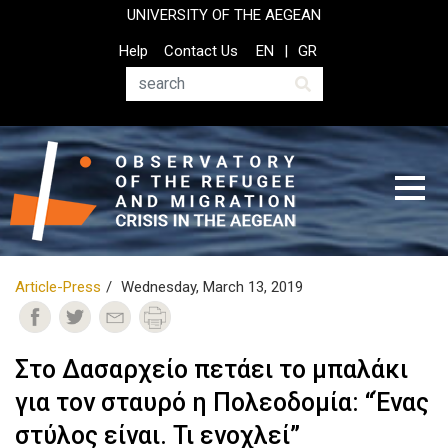
Skip
UNIVERSITY OF THE AEGEAN
to
Top
Help
Contact Us
EN
GR
main
Header
content
Menu
Search
Article-Press
Wednesday, March 13, 2019
Στο Δασαρχείο πετάει το μπαλάκι
για τον σταυρό η Πολεοδομία: “Ένας
στύλος είναι. Τι ενοχλεί”