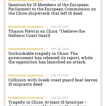
Humanitarian Governance
/
Feb 10, 2026
Question by 15 Members of the European
Parliament to the European Commission on
the Chios shipwreck that left 15 dead
Humanitarian Governance
/
Feb 04, 2026
Thanos Plevris on Chios: “I believe the
Hellenic Coast Guard
Humanitarian Governance
/
Feb 04, 2026
Unthinkable tragedy in Chios: The
government has released its report, while
the opposition has launched an attack.
Humanitarian Governance
/
Feb 04, 2026
Collision with Greek coast guard boat leaves
15 migrants dead
Humanitarian Governance
/
Feb 04, 2026
Tragedy in Chios: At least 15 fatalities –