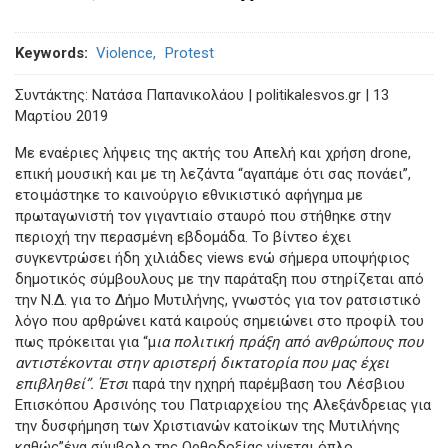
Keywords
Violence
Protest
Συντάκτης: Νατάσα Παπανικολάου | politikalesvos.gr | 13
Μαρτίου 2019
Με εναέριες λήψεις της ακτής του Απελή και χρήση drone,
επική μουσική και με τη λεζάντα “αγαπάμε ότι σας πονάει”,
ετοιμάστηκε το καινούργιο εθνικιστικό αφήγημα με
πρωταγωνιστή τον γιγαντιαίο σταυρό που στήθηκε στην
περιοχή την περασμένη εβδομάδα. Το βίντεο έχει
συγκεντρώσει ήδη χιλιάδες views ενώ σήμερα υποψήφιος
δημοτικός σύμβουλους με την παράταξη που στηρίζεται από
την Ν.Δ. για το Δήμο Μυτιλήνης, γνωστός για τον ρατσιστικό
λόγο που αρθρώνει κατά καιρούς σημειώνει στο προφίλ του
πως πρόκειται για “μ
ια πολιτική πράξη από ανθρώπους που
αντιστέκονται στην αριστερή δικτατορία που μας έχει
επιβληθεί”. Έτσι
παρά την ηχηρή παρέμβαση του Λέσβιου
Επισκόπου Αρσινόης του Πατριαρχείου της Αλεξάνδρειας για
την δυσφήμηση των Χριστιανών κατοίκων της Μυτιλήνης
καθώς”ένα σύμβολο της Ορθοδοξίας γίνεται όπλο