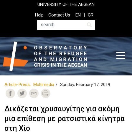
Skip
UNIVERSITY OF THE AEGEAN
to
Top
Help
Contact Us
EN
GR
main
Header
content
Menu
Search
Article-Press
Multimedia
Sunday, February 17, 2019
Δικάζεται χρυσαυγίτης για ακόμη
μια επίθεση με ρατσιστικά κίνητρα
στη Χίο