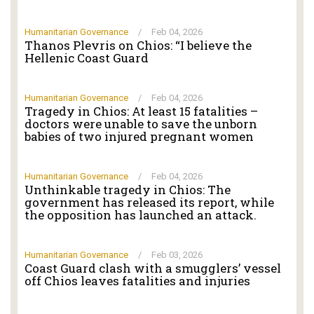
Humanitarian Governance
/
Feb 04, 2026
Thanos Plevris on Chios: “I believe the
Hellenic Coast Guard
Humanitarian Governance
/
Feb 04, 2026
Tragedy in Chios: At least 15 fatalities –
doctors were unable to save the unborn
babies of two injured pregnant women
Humanitarian Governance
/
Feb 04, 2026
Unthinkable tragedy in Chios: The
government has released its report, while
the opposition has launched an attack.
Humanitarian Governance
/
Feb 03, 2026
Coast Guard clash with a smugglers’ vessel
off Chios leaves fatalities and injuries