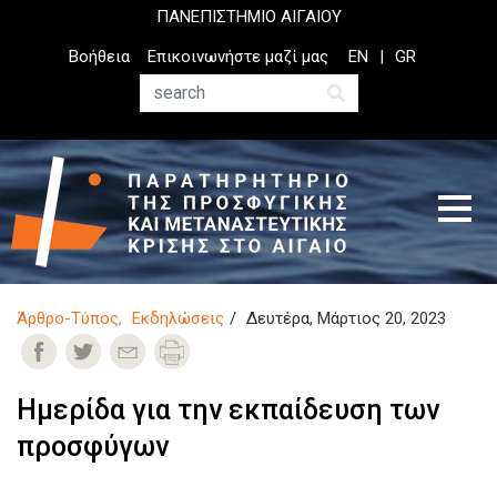
Παράκαμψη
ΠΑΝΕΠΙΣΤΗΜΙΟ ΑΙΓΑΙΟΥ
προς
Top
Βοήθεια
Επικοινωνήστε μαζί μας
EN
GR
το
Header
κυρίως
Menu
Αναζήτηση
περιεχόμενο
Άρθρο-Τύπος
Εκδηλώσεις
Δευτέρα, Μάρτιος 20, 2023
Ημερίδα για την εκπαίδευση των
προσφύγων