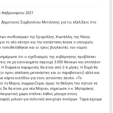
 03 Φεβρουαρίου 2021
 Δημοτικού Συμβουλίου Μυτιλήνης για τις εξελίξεις στο
των συνδυασμών της Εριφύλλης Χιωτέλλη, της Νίκης
ια το νέο κέντρο και την κατάσταση έκανε ο υπουργός
 τοποθετήθηκαν και οι τρεις βουλευτές του νομού.
ενημέρωσε ότι ο σχεδιασμός της κυβέρνησης προβλέπει
σεις σε μη κατοικημένη περιοχή 3.000 θέσεων και επιπλέον
 Η διάρκεια παραμονής θα είναι από 2-6 μήνες. Η δομή θα
οι προς απέλαση μετανάστες και οι παραβατικοί) αλλά και
με κάρτα εισόδου για τους αιτούντες άσυλο. «Το
πό τη Μόρια, συμμερίζομαι όμως τη θέληση του νησιού να
ς δε θα είναι μια νέα Μόρια», σημείωσε ο κ. Μηταράκης
ηπειρωτική χώρα στέλνει λάθος μήνυμα στους
γραφής μιλούν για πολιτική ανοιχτών συνόρων. Τώρα έχουμε