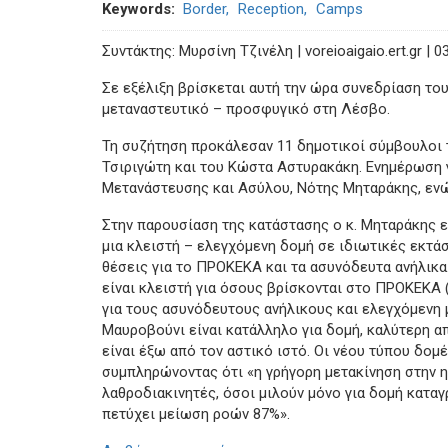
Keywords
Border
Reception
Camps
Συντάκτης: Μυρσίνη Τζινέλη | voreioaigaio.ert.gr |
Σε εξέλιξη βρίσκεται αυτή την ώρα συνεδρίαση του
μεταναστευτικό – προσφυγικό στη Λέσβο.
Τη συζήτηση προκάλεσαν 11 δημοτικοί σύμβουλοι 
Τσιριγώτη και του Κώστα Αστυρακάκη. Ενημέρωση γ
Μετανάστευσης και Ασύλου, Νότης Μηταράκης, ενώ
Στην παρουσίαση της κατάστασης ο κ. Μηταράκης 
μια κλειστή – ελεγχόμενη δομή σε ιδιωτικές εκτά
θέσεις για το ΠΡΟΚΕΚΑ και τα ασυνόδευτα ανήλικα.
είναι κλειστή για όσους βρίσκονται στο ΠΡΟΚΕΚΑ (
για τους ασυνόδευτους ανήλικους και ελεγχόμενη 
Μαυροβούνι είναι κατάλληλο για δομή, καλύτερη α
είναι έξω από τον αστικό ιστό. Οι νέου τύπου δομέ
συμπληρώνοντας ότι «η γρήγορη μετακίνηση στην 
λαθροδιακινητές, όσοι μιλούν μόνο για δομή κατα
πετύχει μείωση ροών 87%».