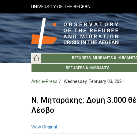
Skip
UNIVERSITY OF THE AEGEAN
to
main
content
Main
REFUGEES, MIGRANTS & HUMANIT
navigation
LESVOS SOCIETY
UNIVERSITY OF THE AEGEAN
ABOUT
REFUGEES & MIGRANTS
CHIOS SOCIETY
GREE
ARC
Article-Press
Wednesday, February 03, 2021
Ν. Μηταράκης: Δομή 3.000 θέ
Λέσβο
View Original