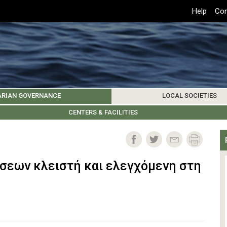
Top
Help
Con
Header
Menu
ARIAN GOVERNANCE
LOCAL SOCIETIES
K INSTITUTIONS
HIVE
SAMOS SOCIETY
CENTERS & FACILITIES
FOREIGN INSTITUTIONS
UPDATES
KOS SOCIETY
TO
B
σεων κλειστή και ελεγχόμενη στη