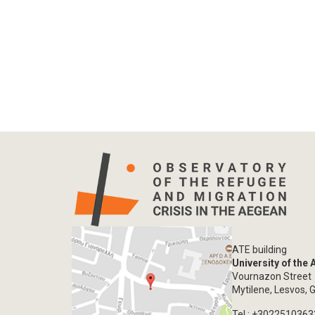
ATE building
University of the
Vournazon Street
Mytilene, Lesvos, 
Tel.: +302251036