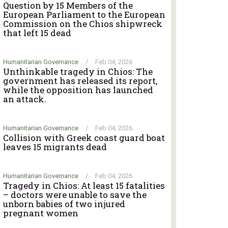
Question by 15 Members of the
European Parliament to the European
Commission on the Chios shipwreck
that left 15 dead
Humanitarian Governance
/
Feb 04, 2026
Unthinkable tragedy in Chios: The
government has released its report,
while the opposition has launched
an attack.
Humanitarian Governance
/
Feb 04, 2026
Collision with Greek coast guard boat
leaves 15 migrants dead
Humanitarian Governance
/
Feb 04, 2026
Tragedy in Chios: At least 15 fatalities
– doctors were unable to save the
unborn babies of two injured
pregnant women