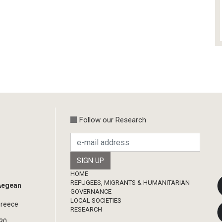
Follow our Research
Footer
HOME
REFUGEES, MIGRANTS & HUMANITARIAN
 Aegean
GOVERNANCE
LOCAL SOCIETIES
Greece
RESEARCH
330