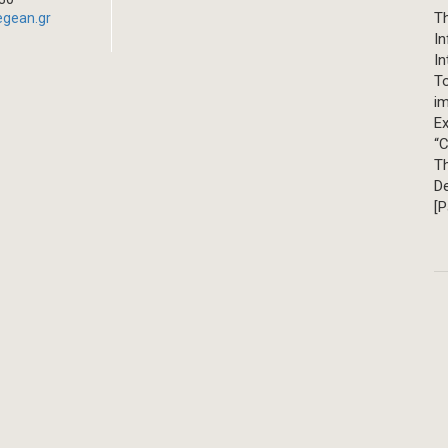
Th
egean.gr
In
In
T
im
Ex
“C
T
D
[