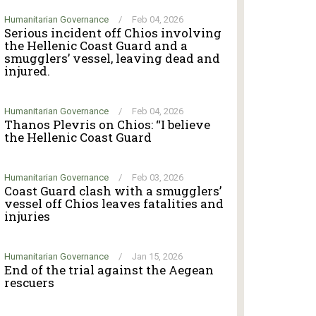
Humanitarian Governance
/
Feb 04, 2026
Serious incident off Chios involving
the Hellenic Coast Guard and a
smugglers’ vessel, leaving dead and
injured.
Humanitarian Governance
/
Feb 04, 2026
Thanos Plevris on Chios: “I believe
the Hellenic Coast Guard
Humanitarian Governance
/
Feb 03, 2026
Coast Guard clash with a smugglers’
vessel off Chios leaves fatalities and
injuries
Humanitarian Governance
/
Jan 15, 2026
End of the trial against the Aegean
rescuers