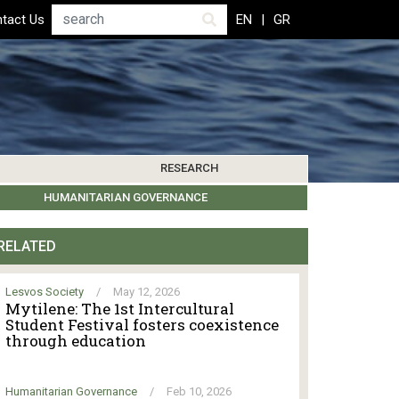
Search
tact Us
EN
GR
RESEARCH
PICS
IBLIOGRAPHY
LEROS SOCIETY
HUMANITARIAN GOVERNANCE
RESEARCH UPDATES
OTHER ISLANDS
EVENTS
RELATED
Lesvos Society
/
May 12, 2026
Mytilene: The 1st Intercultural
Student Festival fosters coexistence
through education
Humanitarian Governance
/
Feb 10, 2026