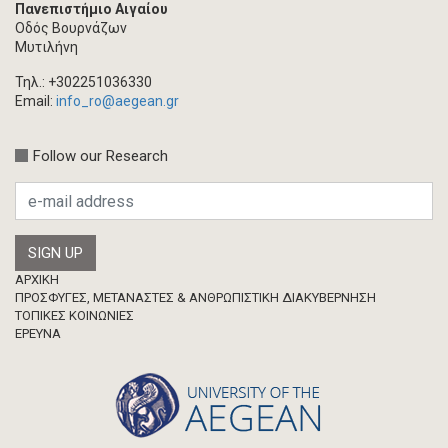
Πανεπιστήμιο Αιγαίου
Τεύχος ακαδημαϊκού περιοδικού
Οδός Βουρνάζων
Βιβλίο/Μονογραφία
Μυτιλήνη
Συλλογικός τόμος
Τηλ.: +302251036330
Κεφάλαιο σε συλλογικό τόμο
Email:
info_ro@aegean.gr
Συνέδριο-Εκδήλωση
Follow our Research
Προσκλήσεις
Ερευνητική δημοσίευση
Μεταπτυχιακή Διπλωματική Εργασία
Footer
ΑΡΧΙΚΗ
ΠΡΟΣΦΥΓΕΣ, ΜΕΤΑΝΑΣΤΕΣ & ΑΝΘΡΩΠΙΣΤΙΚΗ ΔΙΑΚΥΒΕΡΝΗΣΗ
ΤΟΠΙΚΕΣ ΚΟΙΝΩΝΙΕΣ
ΈΡΕΥΝΑ