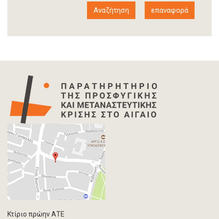
Έκθεση διεθνούς οργανισμού
Αναφορά
Άρθρο-Τύπος
Δελτίο Τύπου
Στατιστικά Δεδομένα
Info-graphic
Χάρτης
Επιστολή
Συνέντευξη
Πρωτογενές υλικό
Φωτογραφία
Εκδηλώσεις
Ανάρτηση Blog
Multimedia
Άρθρο ακαδημαϊκoύ περιοδικού
Κτίριο πρώην ΑΤΕ