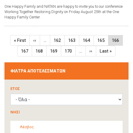
One Happy Family and NATAN are happy to invite you to our conference
Working Together Restoring Dignity on Friday August 25th at the One
Happy Family Center.
Σελιδοποίηση
First
« First
Προηγούμενη
‹‹
…
Σελίδα
162
Σελίδα
163
Σελίδα
164
Σελίδα
165
Τρέχουσα
166
page
σελίδα
σελίδα
Σελίδα
167
Σελίδα
168
Σελίδα
169
Σελίδα
170
…
Next
››
Last
Last »
page
page
ΦΙΛΤΡΑ ΑΠΟΤΕΛΕΣΜΑΤΩΝ
ΈΤΟΣ
ΝΗΣΙ
Λέσβος